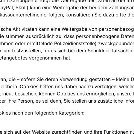
chriftzahlungen erfolgt die Weitergabe der Daten an die atr
ayPal, Skrill) kann eine Weitergabe der bei dem Zahlungs
kassounternehmen erfolgen, konsultieren Sie dazu bitte die
rische Aktivitäten kann eine Weitergabe von personenbezo
Sie stimmen ausdrücklich zu, dass personenbezogene Daten 
nehmen oder ermittelnde Polizeidienststelle) zweckgebunde
 um festzustellen, ob es sich bei dem Schuldner tatsächlic
rnetangebotes vorgenommen hat.
 an, die – sofern Sie deren Verwendung gestatten – kleine
eichern. Cookies helfen uns dabei nachzuverfolgen, welch
erneut besuchen, können Cookies uns ermöglichen, unsere I
er Ihre Person, es sei denn, Sie stellen uns zusätzliche In
kies nach den folgenden Kategorien:
ie sich auf der Website zurechtfinden und ihre Funktionen 