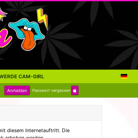
WERDE CAM-GIRL
Anmelden
Passwort vergessen
diesem Internetauftritt. Die
ck erhoben werden.